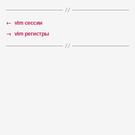
←
vim сессии
→
vim регистры