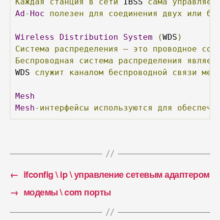
Каждая
станция
в
сети
 IBSS 
сама
управляет
Ad
-
Hoc
полезен
для
соединения
двух
или
бо
Wireless
Distribution
System
(
WDS
)
Система
распределения
—
это
проводное
сое
Беспроводная
система
распределения
являет
WDS 
служит
каналом
беспроводной
связи
меж
Mesh
Mesh
-интерфейсы
используются
для
обеспече
←
ifconfig \ ip \ управление сетевым адаптером
→
модемы \ com порты