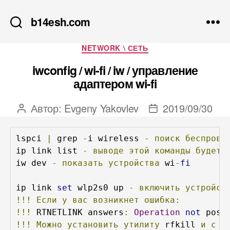
b14esh.com
Рубрики
NETWORK \ СЕТЬ
iwconfig / wi-fi / iw / управление
адаптером wi-fi
Автор:
Evgeny Yakovlev
2019/09/30
Автор
Дата
записи
записи
lspci 
|
 grep 
-
i wireless 
-
поиск
беспрово
ip link list 
-
выводе
этой
команды
будет
iw dev 
-
показать
устройства
 wi
-
fi
ip link 
set
 wlp2s0 up 
-
включить
устройст
!!!
Если
у
вас
возникнет
ошибка:
!!!
 RTNETLINK answers
:
Operation
not
 poss
!!!
Можно
установить
утилиту
 rfkill 
и
с
е