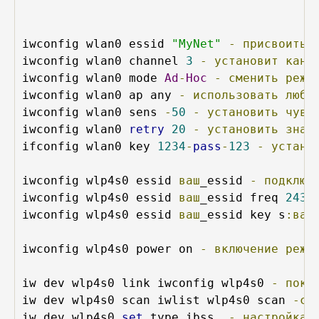
iwconfig wlan0 essid 
"MyNet"
-
присвоить
 
iwconfig wlan0 channel 
3
-
установит
кана
iwconfig wlan0 mode 
Ad
-
Hoc
-
сменить
режи
iwconfig wlan0 ap any 
-
использовать
любу
iwconfig wlan0 sens 
-
50
-
установить
чувс
iwconfig wlan0 
retry
20
-
установить
знач
ifconfig wlan0 key 
1234
-
pass
-
123
-
устано
iwconfig wlp4s0 essid 
ваш
_essid 
-
подключ
iwconfig wlp4s0 essid 
ваш
_essid freq 
2432
iwconfig wlp4s0 essid 
ваш
_essid key s
:ваш
iwconfig wlp4s0 power on 
-
включение
режи
iw dev wlp4s0 link iwconfig wlp4s0 
-
пока
iw dev wlp4s0 scan iwlist wlp4s0 scan 
-ск
iw dev wlp4s0 
set
 type ibss  
-
настройка