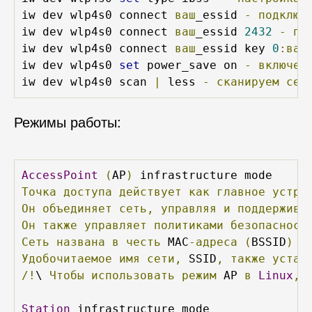
iw dev wlp4s0 connect 
ваш
_essid 
-
подключ
iw dev wlp4s0 connect 
ваш
_essid 
2432
-
по
iw dev wlp4s0 connect 
ваш
_essid key 
0
:ваш
iw dev wlp4s0 
set
 power_save on 
-
включен
iw dev wlp4s0 scan 
|
 less 
-
сканируем
сет
Режимы работы:
AccessPoint
(
AP
)
Точка
доступа
действует
как
главное
устро
Он
объединяет
сеть,
управляя
и
поддержива
Он
также
управляет
политиками
безопасност
Сеть
названа
в
честь
 MAC
-адреса
(
BSSID
)
т
Удобочитаемое
имя
сети,
 SSID
,
также
устан
/!
\ 
Чтобы
использовать
режим
 AP 
в
Linux
,
Station