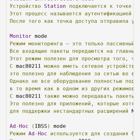
Устройство
Station
подключается
к
точке
д
Этот
процесс
называется
аутентификацией
и
После
того
как
точка
доступа
отправила
ус
Monitor
Режим
мониторинга
—
это
только
пассивный
Все
входящие
пакеты
передаются
на
главный
Этот
режим
полезен
для
просмотра
того,
чт
С
 mac80211 
можно
иметь
сетевое
устройство
это
полезно
для
наблюдения
за
сетью
во
вр
Однако
не
все
оборудование
полностью
подд
в
то
время
как
в
одном
из
других
режимов
С
 mac80211 
также
можно
передавать
пакеты
Это
полезно
для
приложений,
которые
хотят
для
поддержки
нестандартных
расширений
 MA
Ad
-
Hoc
(
IBSS
)
Режим
Ad
-
Hoc
используется
для
создания
бе