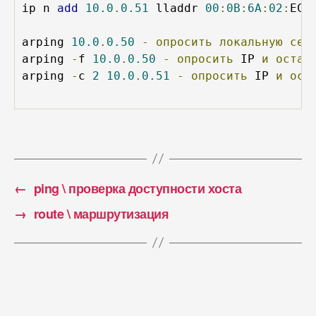
ip n 
add
10.0
.
0.51
 lladdr 
00
:
0B
:
6A
:
02
:
EC
:
arping 
10.0
.
0.50
-
опросить
локальную
сет
arping 
-
f 
10.0
.
0.50
-
опросить
 IP 
и
остан
arping 
-
c 
2
10.0
.
0.51
-
опросить
 IP 
и
ост
←
ping \ проверка доступности хоста
→
route \ маршрутизация