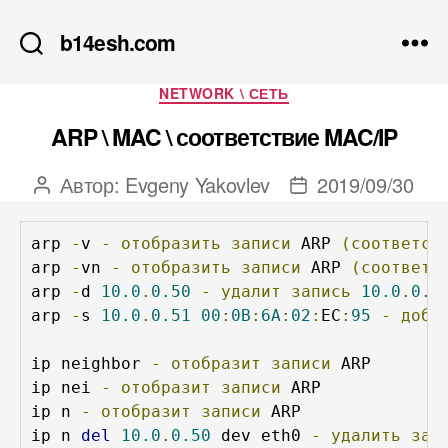
b14esh.com
Рубрики
NETWORK \ СЕТЬ
ARP \ MAC \ соответствие MAC/IP
Автор:
Evgeny Yakovlev
2019/09/30
Автор
Дата
записи
записи
arp 
-
v 
-
отобразить
записи
 ARP 
(соответст
arp 
-
vn 
-
отобразить
записи
 ARP 
(соответс
arp 
-
d 
10.0
.
0.50
-
удалит
запись
10.0
.
0.5
arp 
-
s 
10.0
.
0.51
00
:
0B
:
6A
:
02
:
EC
:
95
-
доба
ip neighbor 
-
отобразит
записи
 ARP

ip nei 
-
отобразит
записи
 ARP

ip n 
-
отобразит
записи
 ARP

ip n 
del
10.0
.
0.50
 dev eth0 
-
удалить
зап