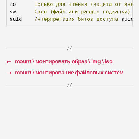
ro	
Только
для
чтения
(защита
от
внес
sw	
Своп
(файл
или
раздел
подкачки)
suid	
Интерпретация
битов
доступа
 suid 
←
mount \ монтировать образ \ img \ iso
→
mount \ монтирование файловых систем