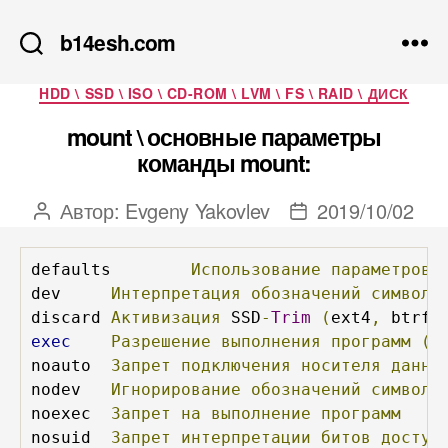
b14esh.com
Рубрики
HDD \ SSD \ ISO \ CD-ROM \ LVM \ FS \ RAID \ ДИСК
mount \ основные параметры
команды mount:
Автор:
Evgeny Yakovlev
2019/10/02
Автор
Дата
записи
записи
defaults	
Использование
параметров,
dev	
Интерпретация
обозначений
символь
discard	
Активизация
 SSD
-
Trim
(
ext4
,
 btrfs
exec
Разрешение
выполнения
программ
(н
noauto	
Запрет
подключения
носителя
данны
nodev	
Игнорирование
обозначений
символь
noexec	
Запрет
на
выполнение
программ
nosuid	
Запрет
интерпретации
битов
доступ