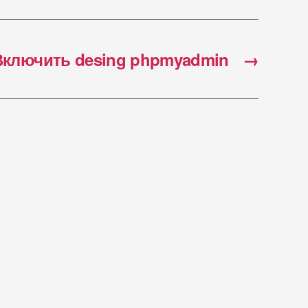
Включить desing phpmyadmin
→