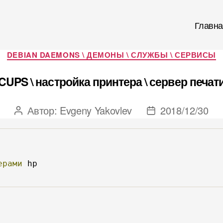
Главна
Рубрики
DEBIAN DAEMONS \ ДЕМОНЫ \ СЛУЖБЫ \ СЕРВИСЫ
CUPS \ настройка принтера \ сервер печат
Автор:
Evgeny Yakovlev
2018/12/30
Автор
Дата
записи
записи
ерами
 hp
