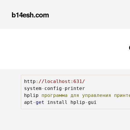
b14esh.com
http
:
//localhost:631/
system
-
config
-
printer

hplip 
программа
для
управления
принт
apt
-
get
 install hplip
-
gui