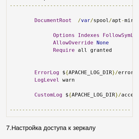
----------------------------------------
DocumentRoot
/
var
/
spool
/
apt
-
mirr
Options
Indexes
FollowSymLi
AllowOverride
None
Require
 all granted

ErrorLog
 $
{
APACHE_LOG_DIR
}/
error
.
LogLevel
 warn

CustomLog
 $
{
APACHE_LOG_DIR
}/
acces
---------------------------------------
7.Настройка доступа к зеркалу