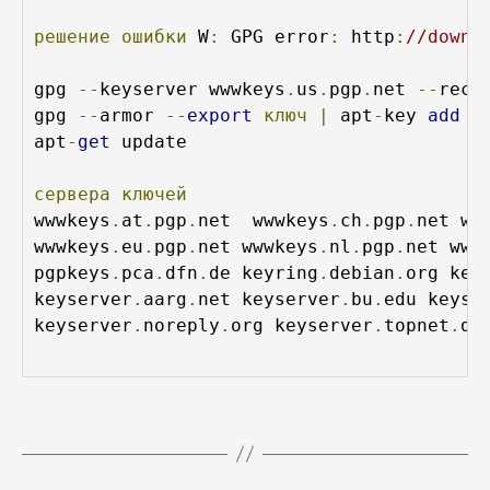
решение
ошибки
 W
:
 GPG error
:
 http
:
//downl
gpg 
--
keyserver wwwkeys
.
us
.
pgp
.
net 
--
recv
gpg 
--
armor 
--
export
ключ
|
 apt
-
key 
add
-
apt
-
get
 update

сервера
ключей
wwwkeys
.
at
.
pgp
.
net  wwwkeys
.
ch
.
pgp
.
net ww
wwwkeys
.
eu
.
pgp
.
net wwwkeys
.
nl
.
pgp
.
net www
pgpkeys
.
pca
.
dfn
.
de keyring
.
debian
.
org key
keyserver
.
aarg
.
net keyserver
.
bu
.
edu keyse
keyserver
.
noreply
.
org keyserver
.
topnet
.
de
