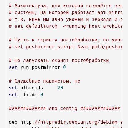
# Архитектура, для которой создаётся зерк
# системы, на которой работает apt-mirror
# т.к. ниже мы явно укажем и зеркало и ар
# set defaultarch  <running host architec
# Пусть к скрипту постобработки, по-умолч
# set postmirror_script $var_path/postmir
# Не запускать скрипт постобработки
set
 run_postmirror 
0
# Служебные параметры, не 
set
 nthreads     
20
set
 _tilde 
0
############# end config ##############
deb http
:
//httpredir.debian.org/debian st