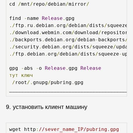
cd 
/
mnt
/
repo
/
debian
/
mirror
/
find 
-
name 
Release
.
./
ftp
.
ru
.
debian
.
org
/
debian
/
dists
/
squeeze
/
./
download
.
webmin
.
com
/
download
/
repository
./
backports
.
debian
.
org
/
debian
-
backports
/
d
./
security
.
debian
.
org
/
dists
/
squeeze
/
updat
./
ftp
.
debian
.
org
/
debian
/
dists
/
squeeze
-
upd
gpg 
-
abs 
-
o 
Release
.
gpg 
Release
тут
ключ
/
root
/.
gnupg
/
pubring
.
gpg

9. установить клиент машину
wget http
:
//sever_name_IP/pubring.gpg