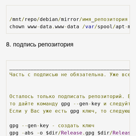
/
mnt
/
repo
/
debian
/
mirror
/имя
_
репозитория
chown www
-
data
.
www
-
data 
/
var
/
spool
/
apt
-
mi
8. подпись репозитория
Часть
с
подписью
не
обязательна.
Уже
все
Осталось
только
подписать
репозиторий.
Ес
то
дайте
команду
 gpg 
--
gen
-
key 
и
следуйте
Если
у
Вас
уже
есть
 gpg 
ключ,
то
следующа
gpg 
--
gen
-
key 
-
создать
ключ
gpg 
-
abs 
-
o $dir
/
Release
.
gpg $dir
/
Release