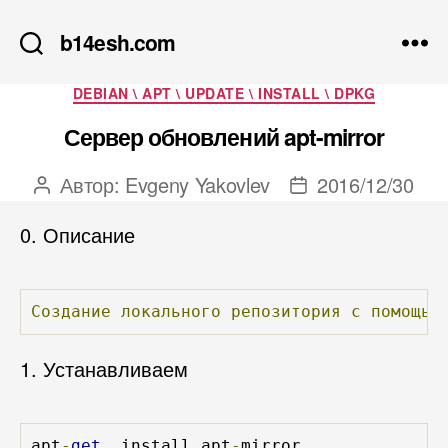
b14esh.com
Рубрики
DEBIAN \ APT \ UPDATE \ INSTALL \ DPKG
Сервер обновлений apt-mirror
Автор:
Evgeny Yakovlev
2016/12/30
Автор
Дата
записи
записи
0. Описание
Создание
локального
репозитория
с
помощью
1. Устанавливаем
apt
-
get
  install apt
-
mirror