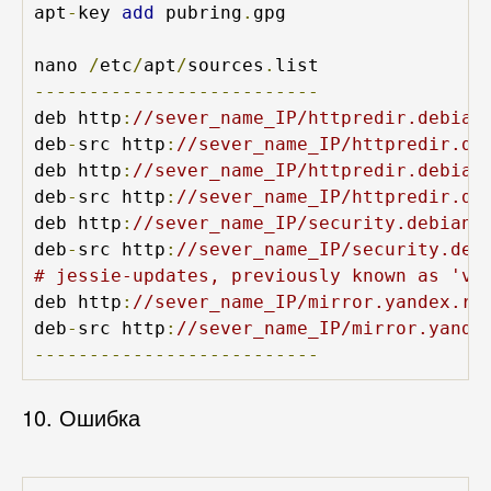
apt
-
key 
add
 pubring
.
gpg

nano 
/
etc
/
apt
/
sources
.
--------------------------
deb http
:
//sever_name_IP/httpredir.debian
deb
-
src http
:
//sever_name_IP/httpredir.de
deb http
:
//sever_name_IP/httpredir.debian
deb
-
src http
:
//sever_name_IP/httpredir.de
deb http
:
//sever_name_IP/security.debian.
deb
-
src http
:
//sever_name_IP/security.deb
# jessie-updates, previously known as 'vo
deb http
:
//sever_name_IP/mirror.yandex.ru
deb
-
src http
:
//sever_name_IP/mirror.yande
--------------------------
10. Ошибка