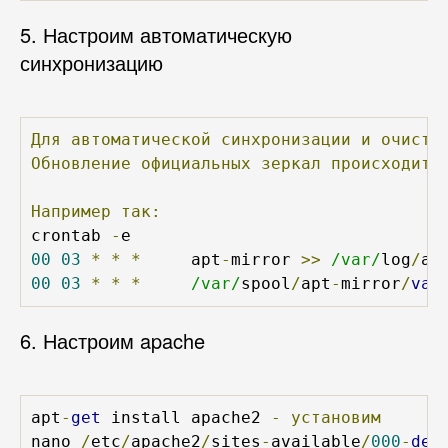
5. Настроим автоматическую
синхронизацию
Для
автоматической
синхронизации
и
очистк
Обновление
официальных
зеркал
происходит
Например
так:
crontab 
-
00
03
*
*
*
     apt
-
mirror 
>>
/var/
log
/
ap
00
03
*
*
*
/var/
spool
/
apt
-
mirror
/
var
6. Настроим apache
apt
-
get
 install apache2 
-
установим
nano 
/
etc
/
apache2
/
sites
-
available
/
000
-
def