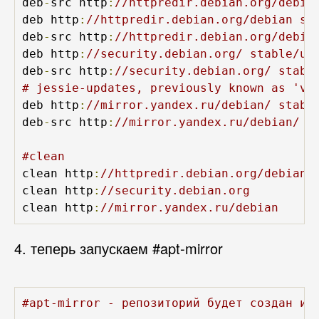
deb
-
src http
:
//httpredir.debian.org/debia
deb http
:
//httpredir.debian.org/debian st
deb
-
src http
:
//httpredir.debian.org/debia
deb http
:
//security.debian.org/ stable/up
deb
-
src http
:
//security.debian.org/ stabl
# jessie-updates, previously known as 'vo
deb http
:
//mirror.yandex.ru/debian/ stabl
deb
-
src http
:
//mirror.yandex.ru/debian/ s
#clean
clean http
:
//httpredir.debian.org/debian
clean http
:
//security.debian.org
clean http
:
//mirror.yandex.ru/debian
4. теперь запускаем #apt-mirror
#apt-mirror - репозиторий будет создан и 