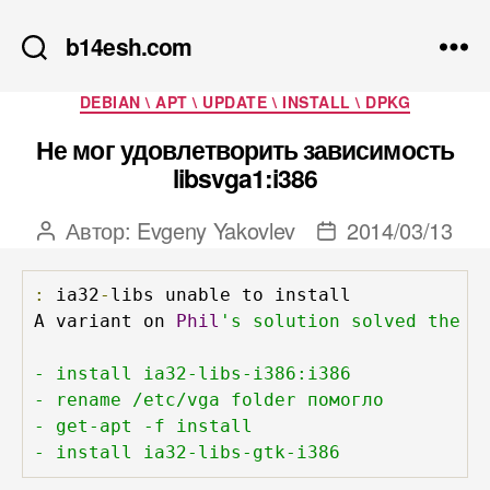
b14esh.com
Рубрики
DEBIAN \ APT \ UPDATE \ INSTALL \ DPKG
Не мог удовлетворить зависимость
libsvga1:i386
Автор:
Evgeny Yakovlev
2014/03/13
Автор
Дата
записи
записи
:
 ia32
-
libs unable to install

A variant on 
Phil
's solution solved the p
- install ia32-libs-i386:i386

- rename /etc/vga folder помогло 

- get-apt -f install

- install ia32-libs-gtk-i386