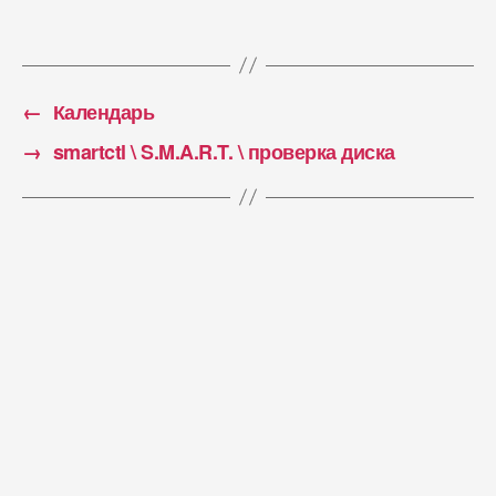
←
Календарь
→
smartctl \ S.M.A.R.T. \ проверка диска