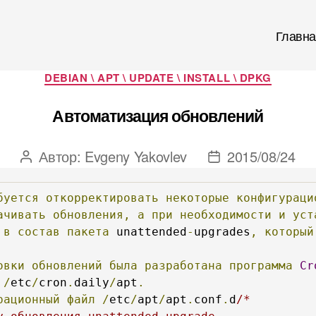
Главна
Рубрики
DEBIAN \ APT \ UPDATE \ INSTALL \ DPKG
Автоматизация обновлений
Автор:
Evgeny Yakovlev
2015/08/24
Автор
Дата
записи
записи
буется
откорректировать
некоторые
конфигураци
ачивать
обновления,
а
при
необходимости
и
уст
в
состав
пакета
 unattended
-
upgrades
,
который
овки
обновлений
была
разработана
программа
Cr
/
etc
/
cron
.
daily
/
apt
.
рационный
файл
/
etc
/
apt
/
apt
.
conf
.
d
/* 
