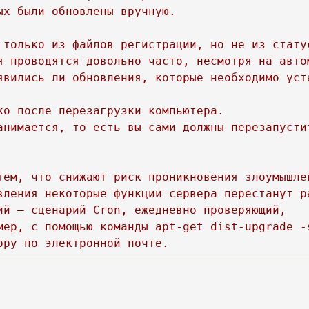
х были обновлены вручную. 

 только из файлов регистрации, но не из стату
я проводятся довольно часто, несмотря на автом
явились ли обновления, которые необходимо уста
о после перезагрузки компьютера. 

анимается, то есть вы сами должны перезапустит
тем, что снижают риск проникновения злоумышле
вления некоторые функции сервера перестанут р
ий — сценарий Cron, ежедневно проверяющий, 

мер, с помощью команды apt-get dist-upgrade -s
ору по электронной почте.