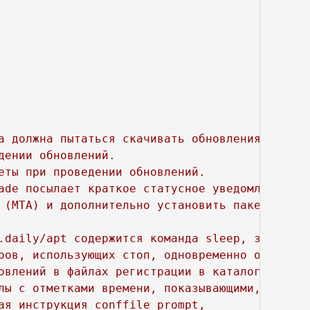
а должна пытаться скачивать обновления.

ении обновлений. 

ты при проведении обновлений.

ade посылает краткое статусное уведомление по
 (МТА) и дополнительно установить пакет mailx.
.daily/apt содержится команда sleep, задержив
ров, использующих стоп, одновременно обращали
овлений в файлах регистрации в каталоге /var/
лы с отметками времени, показывающими, когда 
я инструкция conffile prompt, 
