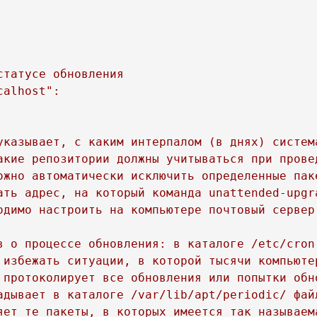
татусе обновления 

alhost":

указывает, с каким интерпалом (в днях) систем
акие репозитории должны учитываться при провед
ожно автоматически исключить определенные паке
ать адрес, на который команда unattended-upgr
одимо настроить на компьютере почтовый сервер
в о процессе обновления: в каталоге /etc/cron
 избежать ситуации, в которой тысячи компьюте
 протоколирует все обновления или попытки обн
адывает в каталоге /var/lib/apt/periodic/ фай
яет те пакеты, в которых имеется так называема