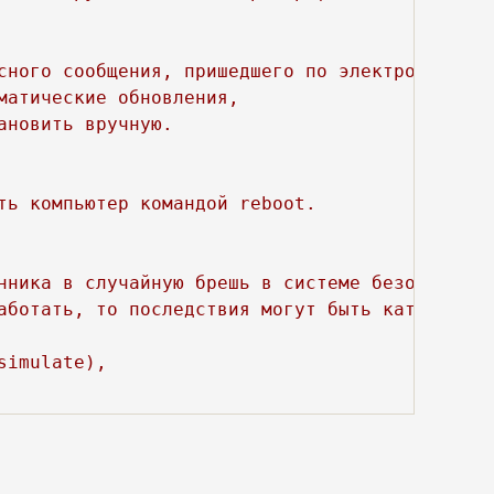
сного сообщения, пришедшего по электронной поч
атические обновления, 

новить вручную.

ь компьютер командой reboot.

нника в случайную брешь в системе безопасност
аботать, то последствия могут быть катастрофич
imulate), 
