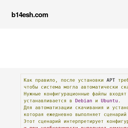
b14esh.com
Как
правило,
после
установки
 APT 
тре
чтобы
система
могла
автоматически
ск
Нужные
конфигурационные
файлы
входят
устанавливается
в
Debian
и
Ubuntu
.
Для
автоматизации
скачивания
и
устан
которая
ежедневно
выполняет
сценарий
Этот
сценарий
интерпретирует
конфигу