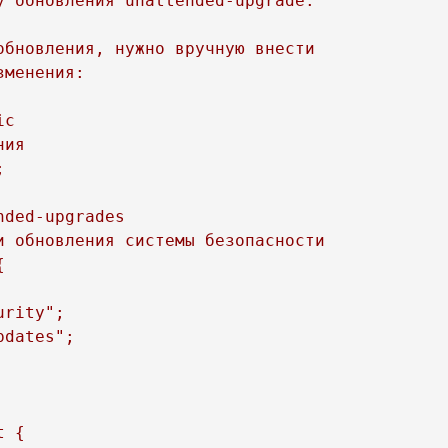
 обновления unattended-upgrade. 

бновления, нужно вручную внести 

менения:

c 

ия 



ded-upgrades

 обновления системы безопасности



rity";

dates";

 {
