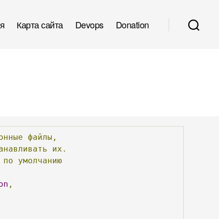
я
Карта сайта
Devops
Donation
онные
файлы,
анавливать
их.
по
умолчанию
on
,