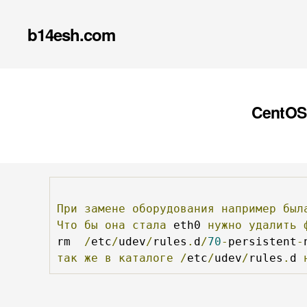
b14esh.com
CentOS 
При
замене
оборудования
например
был
Что
бы
она
стала
 eth0 
нужно
удалить
rm  
/
etc
/
udev
/
rules
.
d
/
70
-
persistent
-
так
же
в
каталоге
/
etc
/
udev
/
rules
.
d 