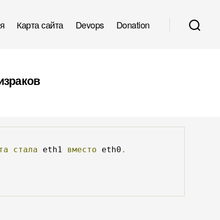
я
Карта сайта
Devops
Donation
ризраков
та
стала
 eth1 
вместо
 eth0
.