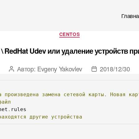
Главна
Рубрики
CENTOS
\ RedHat Udev или удаление устройств п
Автор:
Evgeny Yakovlev
2018/12/30
Автор
Дата
записи
записи
а
произведена
замена
сетевой
карты.
Новая
кар
файл
net
.
находятся
другие
устройства