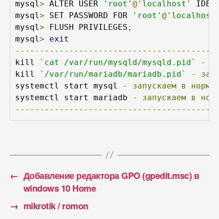
mysql
>
 ALTER USER 
'root'
@
'localhost'
 IDEN
mysql
>
 SET PASSWORD FOR 
'root'
@
'localhost
mysql
>
 FLUSH PRIVILEGES
;
mysql
>
exit
-----------------------------------------
kill 
`cat /var/run/mysqld/mysqld.pid`
-
з
kill 
`/var/run/mariadb/mariadb.pid`
-
зав
systemctl start mysql 
-
запускаем
в
норма
systemctl start mariadb 
-
запускаем
в
нор
-----------------------------------------
←
Добавление редактора GPO (gpedit.msc) в
windows 10 Home
→
mikrotik / romon