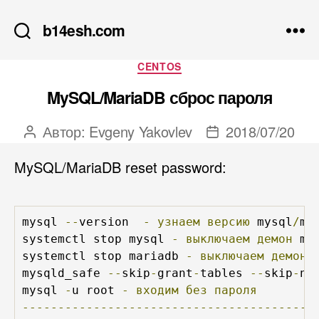
b14esh.com
Рубрики
CENTOS
MySQL/MariaDB сброс пароля
Автор:
Evgeny Yakovlev
2018/07/20
Автор
Дата
записи
записи
MySQL/MariaDB reset password:
mysql 
--
version  
-
узнаем
версию
 mysql
/
mi
systemctl stop mysql 
-
выключаем
демон
 mys
systemctl stop mariadb 
-
выключаем
демон
 
mysqld_safe 
--
skip
-
grant
-
tables 
--
skip
-
ne
mysql 
-
u root 
-
входим
без
пароля
-----------------------------------------