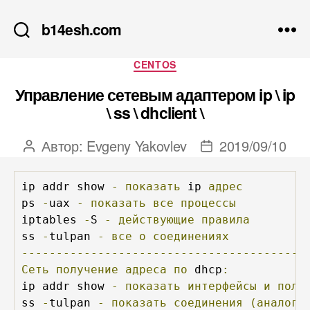
b14esh.com
Рубрики
CENTOS
Управление сетевым адаптером ip \ ip
\ ss \ dhclient \
Автор:
Evgeny Yakovlev
2019/09/10
Автор
Дата
записи
записи
ip addr show 
-
показать
 ip 
адрес
ps 
-
uax 
-
показать
все
процессы
iptables 
-
S 
-
действующие
правила
ss 
-
tulpan 
-
все
о
соединениях
-----------------------------------------
Сеть
получение
адреса
по
 dhcp
:
ip addr show 
-
показать
интерфейсы
и
полу
ss 
-
tulpan 
-
показать
соединения
(аналог
 