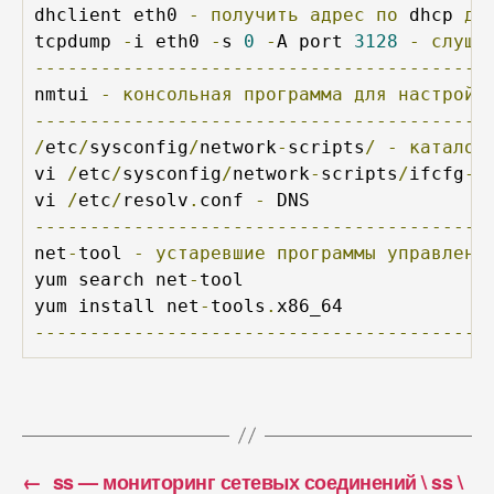
dhclient eth0 
-
получить
адрес
по
 dhcp 
дл
tcpdump 
-
i eth0 
-
s 
0
-
A port 
3128
-
слуша
-----------------------------------------
nmtui 
-
консольная
программа
для
настройк
-----------------------------------------
/
etc
/
sysconfig
/
network
-
scripts
/
-
каталог
vi 
/
etc
/
sysconfig
/
network
-
scripts
/
ifcfg
-
e
vi 
/
etc
/
resolv
.
conf 
-
-----------------------------------------
net
-
tool 
-
устаревшие
программы
управлени
yum search net
-
tool

yum install net
-
tools
.
-----------------------------------------
←
ss — мониторинг сетевых соединений \ ss \