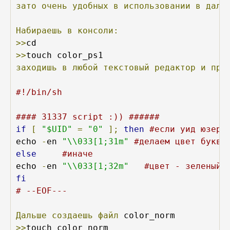
зато
очень
удобных
в
использовании
в
даль
Набираешь
в
консоли:
>>
>>
заходишь
в
любой
текстовый
редактор
и
пра
#!/bin/sh
#### 31337 script :)) ######
if
[
"$UID"
=
"0"
];
then
#если уид юзера
echo 
-
en 
"\\033[1;31m"
#делаем цвет букв 
else
#иначе 
echo 
-
en 
"\\033[1;32m"
#цвет - зеленый
fi
# --EOF--- 
Дальше
создаешь
файл
>>
touch color_norm
