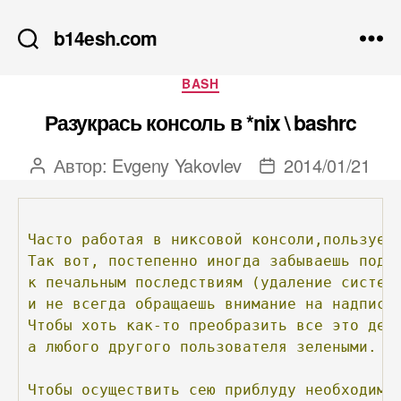
b14esh.com
Рубрики
BASH
Разукрась консоль в *nix \ bashrc
Автор:
Evgeny Yakovlev
2014/01/21
Автор
Дата
записи
записи
Часто
работая
в
никсовой
консоли,пользуеш
Так
вот,
постепенно
иногда
забываешь
под
к
печальным
последствиям
(удаление
систем
и
не
всегда
обращаешь
внимание
на
надпись
Чтобы
хоть
как-то
преобразить
все
это
дел
а
любого
другого
пользователя
зелеными.
Чтобы
осуществить
сею
приблуду
необходимо