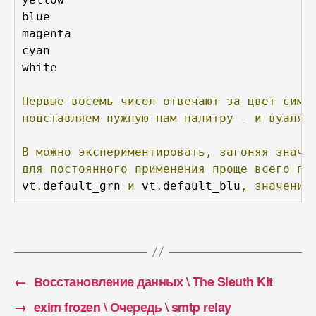
blue

magenta

cyan

white

Первые
восемь
чисел
отвечают
за
цвет
симв
подставляем
нужную
нам
палитру
-
и
вуаля,
В
можно
экспериментировать,
загоняя
значе
для
постоянного
применения
проще
всего
пе
vt
.
default_grn 
и
 vt
.
default_blu
,
значения
←
Восстановление данных \ The Sleuth Kit
→
exim frozen \ Очередь \ smtp relay