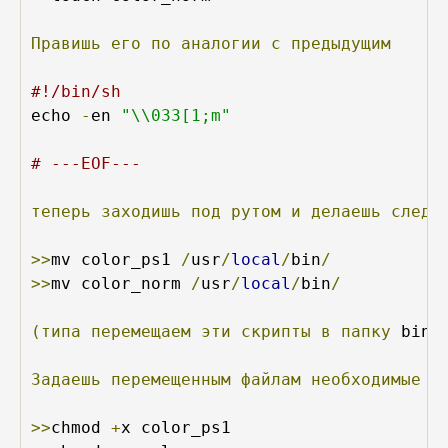
Правишь
его
по
аналогии
с
предыдущим
#!/bin/sh
echo 
-
en 
"\\033[1;m"
# ---EOF---
теперь
заходишь
под
рутом
и
делаешь
следу
>>
mv color_ps1 
/
usr
/
local
/
bin
/
>>
mv color_norm 
/
usr
/
local
/
bin
/
(типа
перемещаем
эти
скрипты
в
папку
 bin
)
Задаешь
перемещенным
файлам
необходимые
д
>>
chmod 
+