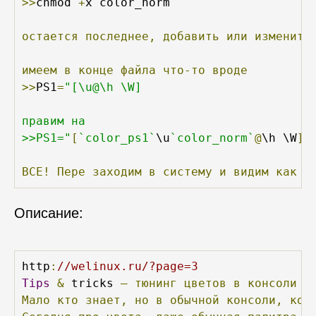
>>
chmod 
+
x color_norm

остается
последнее,
добавить
или
изменить
имеем
в
конце
файла
что-то
вроде
>>
PS1
=
"[\u@\h \W]

правим на 

>>PS1="
[
`color_ps1`
\u
`color_norm`
@
\h \W
]
ВСЕ!
Пере
заходим
в
систему
и
видим
как
ч
Описание:
http
:
//welinux.ru/?page=3
Tips
&
 tricks 
—
тюнинг
цветов
в
консоли
Мало
кто
знает,
но
в
обычной
консоли,
кот