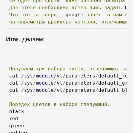
Сегодня
про
цвета.
даже
обычная
палитра
в
для
этого
необходимо
всего
лишь
задать
 DA
Что
это
за
зверь
-
 google 
знает.
а
нам
пр
на
параметры
драйвера
консоли,
отвечающие
Итак, делаем:
Получаем
три
набора
чисел,
отвечающих
за
 
cat 
/
sys
/
module
/
vt
/
parameters
/
default_red

cat 
/
sys
/
module
/
vt
/
parameters
/
default_grn

cat 
/
sys
/
module
/
vt
/
parameters
/
default_blu

Порядок
цветов
в
наборе
следующий:
black

red

green

yellow
