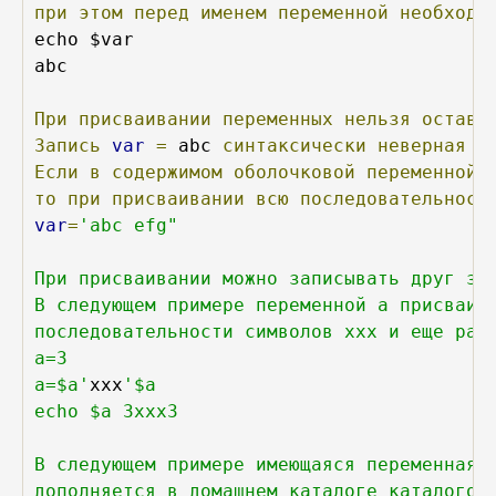
при
этом
перед
именем
переменной
необходи
echo $var 

abc

При
присваивании
переменных
нельзя
оставл
Запись
var
=
 abc 
синтаксически
неверная
и
Если
в
содержимом
оболочковой
переменной
то
при
присваивании
всю
последовательност
var
=
'abc efg"

При присваивании можно записывать друг за 
В следующем примере переменной а присваива
последовательности символов ххх и еще раз 
a=3

a=$a'
xxx
'$a 

echo $a ЗхххЗ

В следующем примере имеющаяся переменная P
дополняется в домашнем каталоге каталогом 