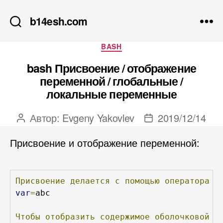
b14esh.com
Рубрики
BASH
bash Присвоение / отображение
переменной / глобальные /
локальные переменные
Автор:
Evgeny Yakovlev
2019/12/14
Автор
Дата
записи
записи
Присвоение и отображение переменной:
Присвоение
делается
с
помощью
оператора
п
var
=
abc

Чтобы
отобразить
содержимое
оболочковой
п