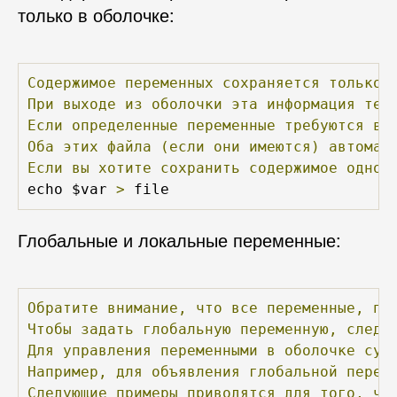
только в оболочке:
Содержимое
переменных
сохраняется
только
При
выходе
из
оболочки
эта
информация
тер
Если
определенные
переменные
требуются
ва
Оба
этих
файла
(если
они
имеются)
автомат
Если
вы
хотите
сохранить
содержимое
одной
echo $var 
>
 file
Глобальные и локальные переменные:
Обратите
внимание,
что
все
переменные,
по
Чтобы
задать
глобальную
переменную,
следу
Для
управления
переменными
в
оболочке
сущ
Например,
для
объявления
глобальной
перем
Следующие
примеры
приводятся
для
того,
чт