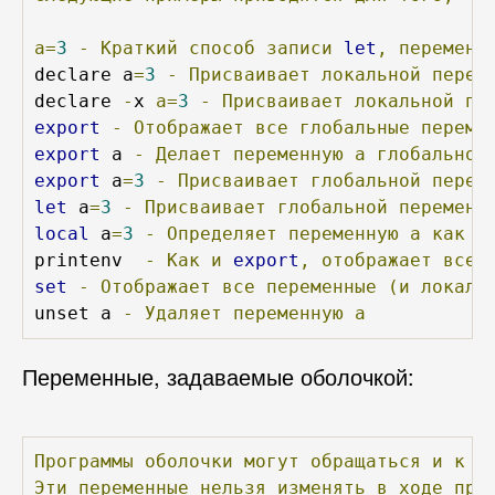
а=
3
-
Краткий
способ
записи
let
,
переменн
declare a
=
3
-
Присваивает
локальной
перем
declare 
-
x 
а=
3
-
Присваивает
локальной
пе
export
-
Отображает
все
глобальные
переме
export
 a 
-
Делает
переменную
а
глобальной
export
 a
=
3
-
Присваивает
глобальной
перем
let
 a
=
3
-
Присваивает
глобальной
переменн
local
 a
=
3
-
Определяет
переменную
а
как
л
printenv  
-
Как
и
export
,
отображает
все
set
-
Отображает
все
переменные
(и
локаль
unset a 
-
Удаляет
переменную
а
Переменные, задаваемые оболочкой:
Программы
оболочки
могут
обращаться
и
к
н
Эти
переменные
нельзя
изменять
в
ходе
при