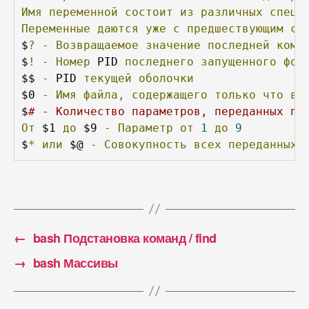
Имя
переменной
состоит
из
различных
специ
Переменные
даются
уже
с
предшествующим
си
$
?
-
Возвращаемое
значение
последней
кома
$
!
-
Номер
 PID 
последнего
запущенного
фон
$$ 
-
 PID 
текущей
оболочки
$0 
-
Имя
файла,
содержащего
только
что
вы
$
# - Количество параметров, переданных пр
От
 $1 
до
 $9 
-
Параметр
от
1
до
9
$
*
или
 $@ 
-
Совокупность
всех
переданных
←
bash Подстановка команд / find
→
bash Массивы