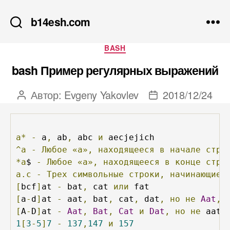
b14esh.com
Рубрики
BASH
bash Пример регулярных выражений
Автор:
Evgeny Yakovlev
2018/12/24
Автор
Дата
записи
записи
а*
-
 a
,
 ab
,
 abc 
и
^а
-
Любое
«а»,
находящееся
в
начале
стро
*а
$ 
-
Любое
«а»,
находящееся
в
конце
стро
а.с
-
Трех
символьные
строки,
начинающиес
[
bcf
]
at 
-
 bat
,
 cat 
или
[
a
-
d
]
at 
-
 aat
,
 bat
,
 cat
,
 dat
,
но
не
Aat
,
[
A
-
D
]
at 
-
Aat
,
Bat
,
Cat
и
Dat
,
но
не
 aat
,
1
[
3
-
5
]
7
-
137
,
147
и
157