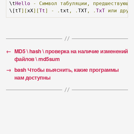
\t
Hello
-
Символ
табуляции,
предшествующи
\[tT
][
xX
][
Tt
]
-
.
txt
,
.
TXT
,
.
TxT
или
друг
←
MD5 \ hash \ проверка на наличие изменений
файлов \ md5sum
→
bash Чтобы выяснить, какие программы
нам доступны