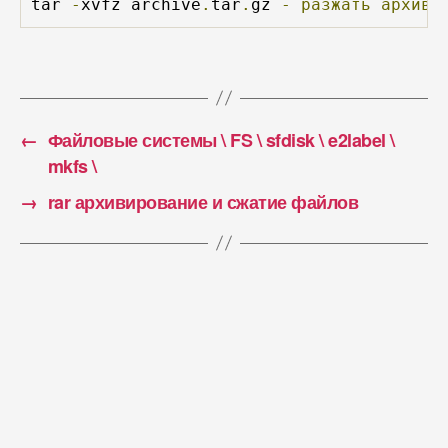
tar 
-
xvfz archive
.
tar
.
gz 
-
разжать
архив
←
Файловые системы \ FS \ sfdisk \ e2label \
mkfs \
→
rar архивирование и сжатие файлов