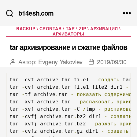
b14esh.com
Рубрики
BACKUP \ CRONTAB \ TAR \ ZIP \ АРХИВАЦИЯ \
АРХИВАТОРЫ
tar архивирование и сжатие файлов
Автор:
Evgeny Yakovlev
2019/09/30
Автор
Дата
записи
записи
tar 
-
cvf archive
.
tar file1 
-
создать
 tar
-
tar 
-
cvf archive
.
tar file1 file2 dir1 
-
с
tar 
-
tf archive
.
tar 
-
показать
содержимое
tar 
-
xvf archive
.
tar 
-
распаковать
архив
tar 
-
xvf archive
.
tar 
-
C 
/
tmp 
-
распаковат
tar 
-
cvfj archive
.
tar
.
bz2 dir1 
-
создать
tar 
-
xvfj archive
.
tar
.
bz2 
-
разжать
архив
tar 
-
cvfz archive
.
tar
.
gz dir1 
-
создать
а