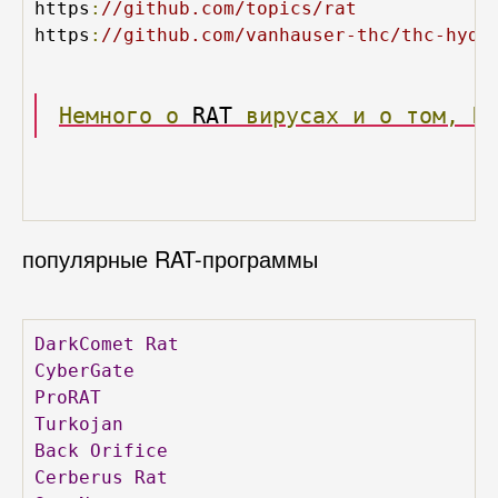
https
:
//github.com/topics/rat
https
:
//github.com/vanhauser-thc/thc-hydr
Немного
о
 RAT 
вирусах
и
о
том,
К
популярные RAT-программы
DarkComet
Rat
CyberGate
ProRAT
Turkojan
Back
Orifice
Cerberus
Rat