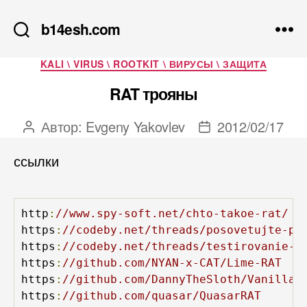
b14esh.com
Рубрики
KALI \ VIRUS \ ROOTKIT \ ВИРУСЫ \ ЗАЩИТА
RAT трояны
Автор:
Evgeny Yakovlev
2012/02/17
Автор
Дата
записи
записи
ссылки
http
:
//www.spy-soft.net/chto-takoe-rat/
https
:
//codeby.net/threads/posovetujte-po
https
:
//codeby.net/threads/testirovanie-n
https
:
//github.com/NYAN-x-CAT/Lime-RAT
https
:
//github.com/DannyTheSloth/VanillaR
https
:
//github.com/quasar/QuasarRAT