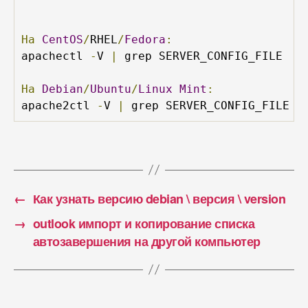
На
CentOS
/
RHEL
/
Fedora
:
apachectl 
-
V 
|
 grep SERVER_CONFIG_FILE

На
Debian
/
Ubuntu
/
Linux
Mint
:
apache2ctl 
-
V 
|
←
Как узнать версию debian \ версия \ version
→
outlook импорт и копирование списка
автозавершения на другой компьютер