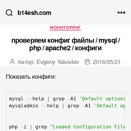
b14esh.com
Рубрики
МОНИТОРИНГ
проверяем конфиг файлы / mysql /
php / apache2 / конфиги
Автор:
Evgeny Yakovlev
2016/05/21
Автор
Дата
записи
записи
Показать конфиги:
mysql 
--
help 
|
 grep 
-
A1 
'Default options'
mysqladmin 
--
help 
|
 grep 
-
A1 
'Default opt
php 
-
i 
|
 grep 
"Loaded Configuration File"