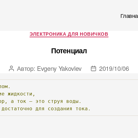
Главна
Рубрики
ЭЛЕКТРОНИКА ДЛЯ НОВИЧКОВ
Потенциал
Автор:
Evgeny Yakovlev
2019/10/06
Автор
Дата
записи
записи
лом.
ие
жидкости,
ор,
а
ток
—
это
струя
воды.
достаточно
для
создания
тока.