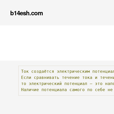
b14esh.com
Ток
создаётся
электрическим
потенциа
Если
сравнивать
течение
тока
и
течен
то
электрический
потенциал
—
это
нап
Наличие
потенциала
самого
по
себе
не