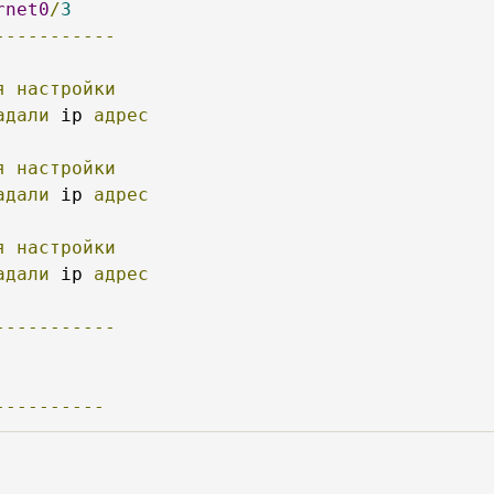
rnet0
/
3
-----------
я
настройки
адали
 ip 
адрес
я
настройки
адали
 ip 
адрес
я
настройки
адали
 ip 
адрес
-----------
----------