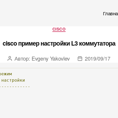
Главна
Рубрики
CISCO
cisco пример настройки L3 коммутатора
Автор:
Evgeny Yakovlev
2019/09/17
Автор
Дата
записи
записи
режим
настройки
------------