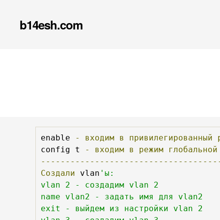
b14esh.com
enable 
-
входим
в
привилегированный
config t 
-
входим
в
режим
глобальной
------------------------------------
Создали
 vlan
'ы:

vlan 2 - создадим vlan 2

name vlan2 - задать имя для vlan2

exit - выйдем из настройки vlan 2
