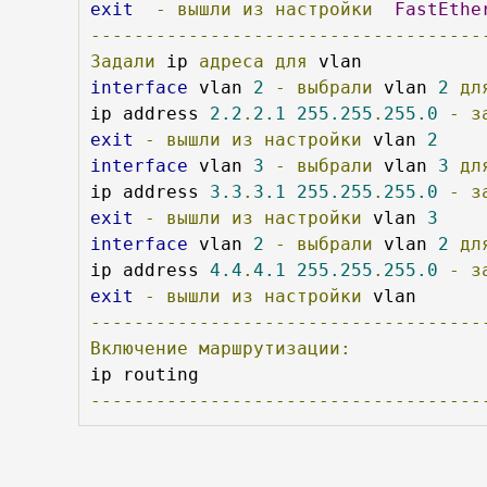
exit
-
вышли
из
настройки
FastEthe
------------------------------------
Задали
 ip 
адреса
для
interface
 vlan 
2
-
выбрали
 vlan 
2
дл
ip address 
2.2
.
2.1
255.255
.
255.0
-
з
exit
-
вышли
из
настройки
 vlan 
2
interface
 vlan 
3
-
выбрали
 vlan 
3
дл
ip address 
3.3
.
3.1
255.255
.
255.0
-
з
exit
-
вышли
из
настройки
 vlan 
3
interface
 vlan 
2
-
выбрали
 vlan 
2
дл
ip address 
4.4
.
4.1
255.255
.
255.0
-
з
exit
-
вышли
из
настройки
------------------------------------
Включение
маршрутизации:
------------------------------------