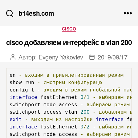
b14esh.com
Рубрики
CISCO
cisco добавляем интерфейс в vlan 200
Автор:
Evgeny Yakovlev
2019/09/17
Автор
Дата
записи
записи
en 
-
входим
в
привилегированный
режим
show run 
-
смотрим
конфигурацю
config t 
-
входим
в
режим
глобальной
наст
interface
 fastEthernet 
0
/
1
-
выбираем
инт
switchport mode access 
-
выбираем
режим
р
switchport access vlan 
200
-
добавляем
в
 
exit
-
выходим
из
настройки
interface
 fas
interface
 fastEthernet 
0
/
2
-
выбираем
инт
switchport mode access 
-
выбираем
режим
р