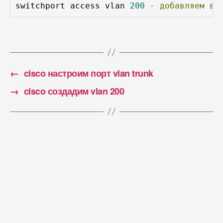
switchport access vlan 
200
-
добавляем
в
 
←
cisco настроим порт vlan trunk
→
cisco создадим vlan 200