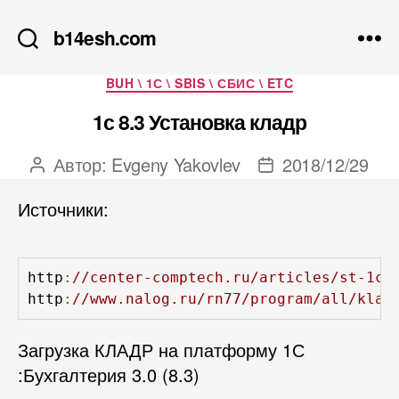
b14esh.com
Рубрики
BUH \ 1С \ SBIS \ СБИС \ ETC
1с 8.3 Установка кладр
Автор:
Evgeny Yakovlev
2018/12/29
Автор
Дата
записи
записи
Источники:
http
:
//center-comptech.ru/articles/st-1c-
http
:
//www.nalog.ru/rn77/program/all/klad
Загрузка КЛАДР на платформу 1С
:Бухгалтерия 3.0 (8.3)