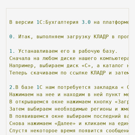
В
версии
1
С:Бухгалтерия
3.0
на
платформе
0.
Итак,
выполняем
загрузку
КЛАДР
в
прогр
1.
Устанавливаем
его
в
рабочую
базу.
Сначала
на
любом
диске
нашего
компьютера
Например,
выбираем
диск
«С»,
а
каталог
на
Теперь
скачиваем
по
ссылке
КЛАДР
и
затем
2.
В
базе
1
С
нам
потребуется
закладка
«
Сп
Нажимаем
на
нее
и
находим
в
ней
пункт
мен
В
открывшемся
окне
нажимаем
кнопку
«Загру
Затем
выбираем
необходимые
регионы
и
жмем
В
появившемся
окне
выбираем
последний
вар
Снова
нажимаем
«Далее»
и
кликаем
на
единс
Спустя
некоторое
время
появится
сообщение