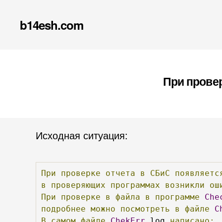
b14esh.com
При провер
Исходная ситуация:
При
проверке
отчета
в
СБиС
появляетс
в
проверяющих
программах
возникли
ош
При
проверке
в
файла
в
программе
Che
подробнее
можно
посмотреть
в
файле
C
В
самом
файле
ChekErr
.
log 
написано: