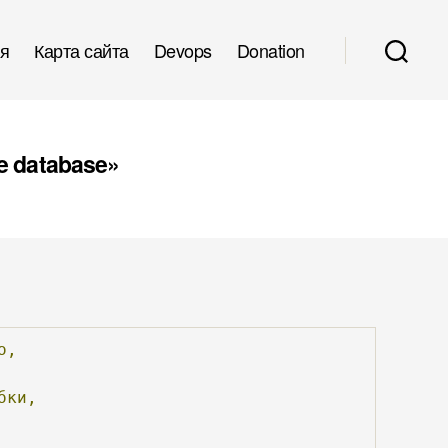
я
Карта сайта
Devops
Donation
e database»
о,
бки,