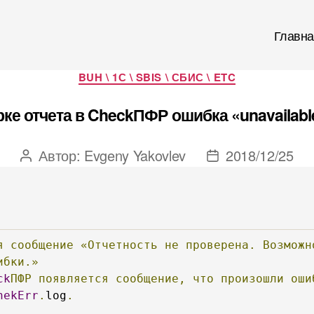
Главна
Рубрики
BUH \ 1С \ SBIS \ СБИС \ ETC
ке отчета в CheckПФР ошибка «unavailabl
Автор:
Evgeny Yakovlev
2018/12/25
Автор
Дата
записи
записи
я
сообщение
«Отчетность
не
проверена.
Возможн
ибки.»
ck
ПФР
появляется
сообщение,
что
произошли
оши
hekErr
.
log
.