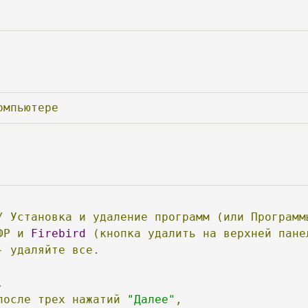
омпьютере
/
Установка
и
удаление
программ
(или
Программ
ФР
и
Firebird
(кнопка
удалить
на
верхней
пане
-
удаляйте
все.
.
после
трех
нажатий
"Далее"
,