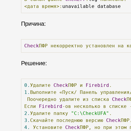
<дата
время>:
unavailable database
Причина:
Check
ПФР
некорректно
установлен
на
к
Решение:
0.
Удалите
Check
ПФР
и
Firebird
.
1.
Выполните
«Пуск/
Панель
управления
Поочередно
удалите
из
списка
Check
П
Если
Firebird
-ов
несколько
в
списке
2.
Удалите
папку
"C:\CheckUFA"
.
3.
Скачайте
последнюю
версию
Check
ПФР
4.
Установите
Check
ПФР,
но
при
этом