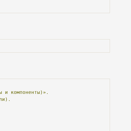
ы
и
компоненты)».
ли).