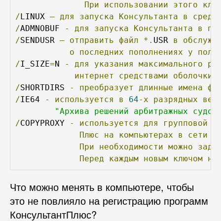
При
использовании
этого
клю
/
LINUX 
–
для
запуска
Консультанта
в
среде
/
ADMNOBUF 
-
для
запуска
Консультанта
в
пр
/
SENDUSR 
–
отправить
файл
*.
USR 
в
обслужи
о
последних
пополнениях
у
поль
/
I_SIZE
=
N 
-
для
указания
максимального
ра
интернет
средствами
оболочки
/
SHORTDIRS 
-
преобразует
длинные
имена
фа
/
IE64 
-
используется
в
64
-х
разрядных
вер
"Архива решений арбитражных судов
/
COPYPROXY 
-
используется
для
групповой
н
Плюс
на
компьютерах
в
сети
(
При
необходимости
можно
зада
Перед
каждым
новым
ключом
не
Что можно менять в компьютере, чтобы
это не повлияло на регистрацию программ
КонсультантПлюс?