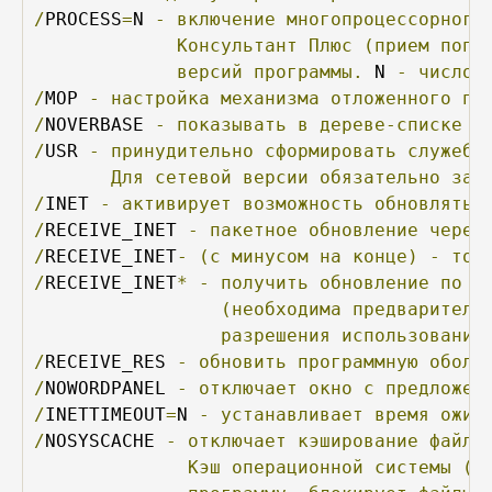
/
PROCESS
=
N 
-
включение
многопроцессорного
Консультант
Плюс
(прием
попо
версий
программы.
 N 
-
число
/
MOP 
-
настройка
механизма
отложенного
по
/
NOVERBASE 
-
показывать
в
дереве-списке
с
/
USR 
-
принудительно
сформировать
служебн
Для
сетевой
версии
обязательно
зап
/
INET 
-
активирует
возможность
обновлять
/
RECEIVE_INET 
-
пакетное
обновление
через
/
RECEIVE_INET
-
(с
минусом
на
конце)
-
тол
/
RECEIVE_INET
*
-
получить
обновление
по
и
(необходима
предваритель
разрешения
использования
/
RECEIVE_RES 
-
обновить
программную
оболо
/
NOWORDPANEL 
-
отключает
окно
с
предложен
/
INETTIMEOUT
=
N 
-
устанавливает
время
ожид
/
NOSYSCACHE 
-
отключает
кэширование
файло
Кэш
операционной
системы
(н