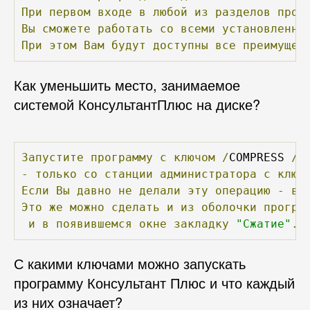
При
первом
входе
в
любой
из
разделов
прог
Вы
сможете
работать
со
всеми
установленны
При
этом
Вам
будут
доступны
все
преимущес
Как уменьшить место, занимаемое
системой КонсультантПлюс на диске?
Запустите
программу
с
ключом
/
COMPRESS 
/
B
-
только
со
станции
администратора
с
ключ
Если
Вы
давно
не
делали
эту
операцию
-
вы
Это
же
можно
сделать
и
из
оболочки
програ
и
в
появившемся
окне
закладку
"Сжатие"
.
С какими ключами можно запускать
программу Консультант Плюс и что каждый
из них означает?