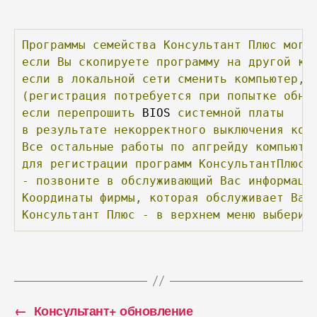
Программы
семейства
Консультант
Плюс
могу
если
Вы
скопируете
программу
на
другой
ко
если
в
локальной
сети
сменить
компьютер,
(регистрация
потребуется
при
попытке
обно
если
перепрошить
 BIOS 
системной
платы
в
результате
некорректного
выключения
ком
Все
остальные
работы
по
апгрейду
компьюте
для
регистрации
программ
КонсультантПлюс
-
позвоните
в
обслуживающий
Вас
информаци
Координаты
фирмы,
которая
обслуживает
Ваш
Консультант
Плюс
-
в
верхнем
меню
выберит
←
Консультант+ обновление