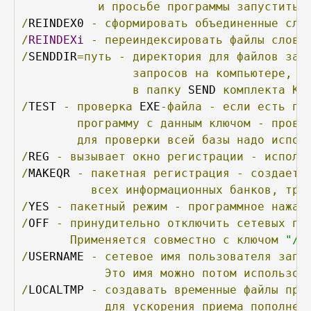
и
просьбе
программы
запустить
/
REINDEX0 
-
сформировать
объединенные
сло
/
REINDEXi
-
переиндексировать
файлы
слова
/
SENDDIR
=путь
-
директория
для
файлов
зап
запросов
на
компьютере,
н
в
папку
 SEND 
комплекта
Ко
/
TEST 
-
проверка
 EXE
-файла
-
если
есть
пр
программу
с
данным
ключом
-
прове
для
проверки
всей
базы
надо
испол
/
REG 
-
вызывает
окно
регистрации
-
исполь
/
MAKEQR 
-
пакетная
регистрация
-
создает
всех
информационных
банков,
тре
/
YES 
-
пакетный
режим
-
программное
нажат
/
OFF 
-
принудительно
отключить
сетевых
по
Применяется
совместно
с
ключом
"/A
/
USERNAME 
-
сетевое
имя
пользователя
запи
Это
имя
можно
потом
использов
/
LOCALTMP 
-
создавать
временные
файлы
при
для
ускорения
приема
пополнен