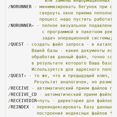
или
замены
информационных
б
/
NORUNNER 
-
минимизировать
бегунок
при
оп
свернуть
окно
приема
пополнен
процесс
надо
пустить
работать
/
NORUNNER
+
-
полное
визуальное
подавление
с
программой
в
пакетном
режи
задач
операционной
системы;
/
QUEST 
-
создать
файл
запроса
-
в
каталог
Вашей
базы
-
какие
документы
ест
обработав
данный
файл,
точно
соз
в
результате
которого
Ваша
база
Используется
для
адресного
попол
/
QUEST
+
-
то
же,
что
и
предыдущий
ключ,
н
Результат
аналогичен,
но
размер
/
RECEIVE 
-
автоматический
прием
файлов
по
/
RECEIVE_CD 
-
автоматический
прием
файлов
/
RECEIVEDIR
=путь
-
директория
для
файлов
/
REINDEX 
-
переиндексировать
базу
данных
построения
индексных
файлов
*.