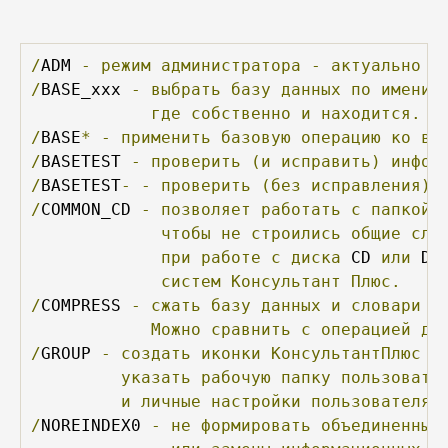
/
ADM 
-
режим
администратора
-
актуально
д
/
BASE_xxx 
-
выбрать
базу
данных
по
имени
где
собственно
и
находится.
Э
/
BASE
*
-
применить
базовую
операцию
ко
вс
/
BASETEST 
-
проверить
(и
исправить)
инфор
/
BASETEST
-
-
проверить
(без
исправления)
/
COMMON_CD 
-
позволяет
работать
с
папкой
 
чтобы
не
строились
общие
сло
при
работе
с
диска
 CD 
или
 DV
систем
Консультант
Плюс.
/
COMPRESS 
-
сжать
базу
данных
и
словари
-
Можно
сравнить
с
операцией
де
/
GROUP 
-
создать
иконки
КонсультантПлюс
н
указать
рабочую
папку
пользовате
и
личные
настройки
пользователя;
/
NOREINDEX0 
-
не
формировать
объединенные