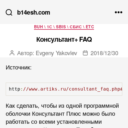
b14esh.com
Рубрики
BUH \ 1С \ SBIS \ СБИС \ ETC
Консультант+ FAQ
Автор:
Evgeny Yakovlev
2018/12/30
Автор
Дата
записи
записи
Источник:
http
:
//www.artiks.ru/consultant_faq.php#3
Как сделать, чтобы из одной программной
оболочки Консультант Плюс можно было
работать со всеми установленными