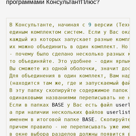
программами КонсультантПлюс?
В
Консультанте,
начиная
с
9
версии
(Техно
единым
комплектом
систем.
Если
у
Вас
оказ
каждый
из
которых
запускает
разные
компле
их
можно
объединить
в
один
комплект.
Но
п
-
почему
было
сделано
несколько
разных
ко
то
объединяйте.
Это
удобнее
-
один
ярлык
Вы
сможете
из
одной
оболочки,
значит
дост
Для
объединения
в
один
комплект,
Вам
надо
(находится
там
же,
где
и
запускаемый
файл
В
эту
папку
скопируйте
содержимое
папок
 B
одинаковыми
названиями
переписывать
не
на
Если
в
папках
 BASE 
у
Вас
есть
файл
 userli
а
при
наличии
нескольких
файлов
 userlist
.
именем
в
итоговой
папке
 BASE
.
Скопируйте
причем
правило
-
не
переписывать
уже
имею
в
окне
выбора
разделов
должны
появится
вс