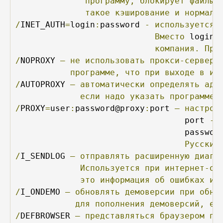
программу,
блокирует
файлы
такое
кэширование
и
нормаль
/
INET_AUTH
=
login
:
password 
-
используется
Вместо
 login 
компания.
При
/
NOPROXY 
–
не
использовать
прокси-сервер.
программе,
что
при
выходе
в
ин
/
AUTOPROXY 
–
автоматически
определять
адр
если
надо
указать
программе,
/
PROXY
=
user
:
password@proxy
:
port 
–
настрой
                                  port 
-
                                  passwor
Русские
/
I_SENDLOG 
–
отправлять
расширенную
диагн
Используется
при
интернет-об
это
информация
об
ошибках
ил
/
I_ONDEMO 
–
обновлять
демоверсии
при
обно
для
пополнения
демоверсий,
ес
/
DEFBROWSER 
–
представляться
браузером
по